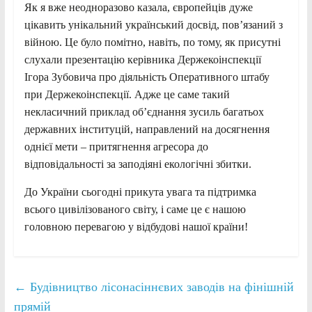
Як я вже неодноразово казала, європейців дуже
цікавить унікальний український досвід, пов’язаний з
війною. Це було помітно, навіть, по тому, як присутні
слухали презентацію керівника Держекоінспекції
Ігора Зубовича про діяльність Оперативного штабу
при Держекоінспекції. Адже це саме такий
некласичний приклад об’єднання зусиль багатьох
державних інституцій, направлений на досягнення
однієї мети – притягнення агресора до
відповідальності за заподіяні екологічні збитки.
До України сьогодні прикута увага та підтримка
всього цивілізованого світу, і саме це є нашою
головною перевагою у відбудові нашої країни!
←
Будівництво лісонасіннєвих заводів на фінішній
прямій