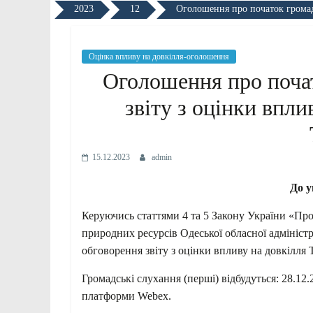
2023
12
Оголошення про початок грома
Оцінка впливу на довкілля-оголошення
Оголошення про поча
звіту з оцінки впл
15.12.2023
admin
До у
Керуючись статтями 4 та 5 Закону України «Про
природних ресурсів Одеської обласної адмініс
обговорення звіту з оцінки впливу на довкіл
Громадські слухання (перші) відбудуться: 28.12.
платформи Webex.