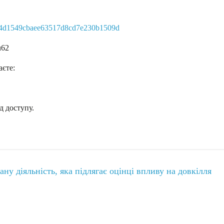
74d1549cbaee63517d8cd7e230b1509d
u62
єте:
д доступу.
 діяльність, яка підлягає оцінці впливу на довкілля