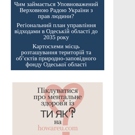
Чим займається Уповноважений
Верховною Радою України з
прав людини?
Регіональний план управління
відходами в Одеській області до
2035 року
Картосхеми місць
розташування територій та
об’єктів природно-заповідного
фонду Одеської області