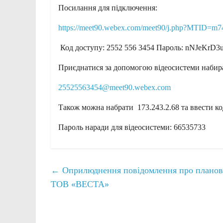
Посилання для підключення:
https://meet90.webex.com/meet90/j.php?MTID=m
Код доступу: 2552 556 3454 Пароль: nNJeKrD3
Приєднатися за допомогою відеосистеми набира
25525563454@meet90.webex.com
Також можна набрати 173.243.2.68 та ввести ко
Пароль наради для відеосистеми: 66535733
←
Оприлюднення повідомлення про плановану
ТОВ «ВЕСТА»