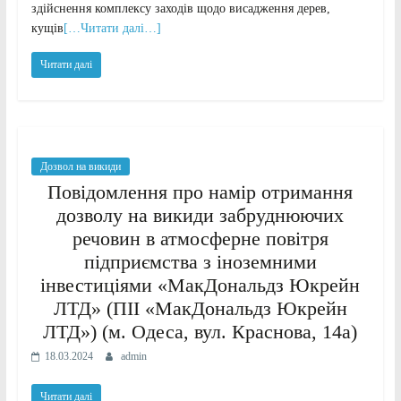
здійснення комплексу заходів щодо висадження дерев,
кущів
[…Читати далі…]
Читати далі
Дозвол на викиди
Повідомлення про намір отримання
дозволу на викиди забруднюючих
речовин в атмосферне повітря
підприємства з іноземними
інвестиціями «МакДональдз Юкрейн
ЛТД» (ПІІ «МакДональдз Юкрейн
ЛТД») (м. Одеса, вул. Краснова, 14а)
18.03.2024
admin
Читати далі