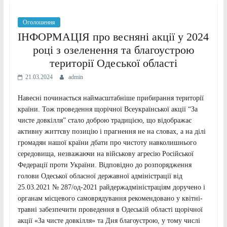
Оголошення
ІНФОРМАЦІЯ про весняні акції у 2024
році з озеленення та благоустрою
території Одеської області
21.03.2024
admin
Навесні починається наймасштабніше прибирання території
країни. Тож проведення щорічної Всеукраїнської акції “За
чисте довкілля” стало доброю традицією, що відображає
активну життєву позицію і прагнення не на словах, а на ділі
громадян нашої країни дбати про чистоту навколишнього
середовища, незважаючи на військову агресію Російської
Федерації проти України. Відповідно до розпорядження
голови Одеської обласної державної адміністрації від
25.03.2021 № 287/од-2021 райдержадміністраціям доручено і
органам місцевого самоврядування рекомендовано у квітні-
травні забезпечити проведення в Одеській області щорічної
акції «За чисте довкілля» та Дня благоустрою, у тому числі