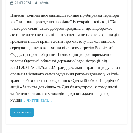
21.03.2024
admin
Навесні починається наймасштабніше прибирання території
країни. Тож проведення щорічної Всеукраїнської акції “За
чисте довкілля” стало доброю традицією, що відображає
активну життєву позицію і прагнення не на словах, а на ділі
громадян нашої країни дбати про чистоту навколишнього
середовища, незважаючи на військову агресію Російської
Федерації проти України. Відповідно до розпорядження
голови Одеської обласної державної адміністрації від
25.03.2021 № 287/од-2021 райдержадміністраціям доручено і
органам місцевого самоврядування рекомендовано у квітні-
травні забезпечити проведення в Одеській області щорічної
акції «За чисте довкілля» та Дня благоустрою, у тому числі
здійснення комплексу заходів щодо висадження дерев,
кущів
[…Читати далі…]
Читати далі