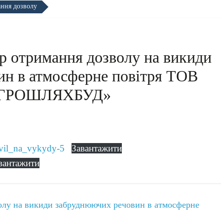
ання дозволу
р отримання дозволу на викиди
ин в атмосферне повітря ТОВ
АГРОШЛЯХБУД»
vil_na_vykydy-5
Завантажити
вантажити
олу на викиди забруднюючих речовин в атмосферне