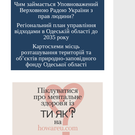
Чим займається Уповноважений
Верховною Радою України з
прав людини?
Регіональний план управління
відходами в Одеській області до
2035 року
Картосхеми місць
розташування територій та
об’єктів природно-заповідного
фонду Одеської області