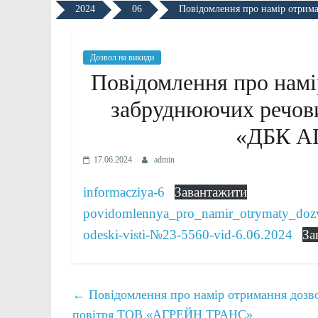
2024
06
Повідомлення про намір отрим
Дозвол на викиди
Повідомлення про намі
забруднюючих речов
«ДБК 
17.06.2024
admin
informacziya-6
Завантажити
povidomlennya_pro_namir_otrymaty_doz
odeski-visti-№23-5560-vid-6.06.2024
За
←
Повідомлення про намір отримання дозв
повітря ТОВ «АГРЕЙН ТРАНС»