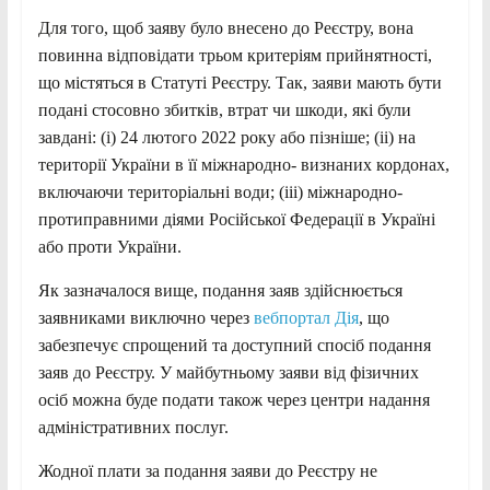
Для того, щоб заяву було внесено до Реєстру, вона
повинна відповідати трьом критеріям прийнятності,
що містяться в Статуті Реєстру. Так, заяви мають бути
подані стосовно збитків, втрат чи шкоди, які були
завдані: (і) 24 лютого 2022 року або пізніше; (іі) на
території України в її міжнародно- визнаних кордонах,
включаючи територіальні води; (ііі) міжнародно-
протиправними діями Російської Федерації в Україні
або проти України.
Як зазначалося вище, подання заяв здійснюється
заявниками виключно через
вебпортал Дія
, що
забезпечує спрощений та доступний спосіб подання
заяв до Реєстру. У майбутньому заяви від фізичних
осіб можна буде подати також через центри надання
адміністративних послуг.
Жодної плати за подання заяви до Реєстру не