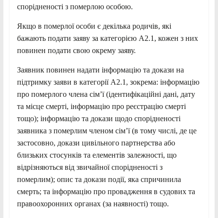
спорідненості з померлою особою.
Якщо в померлої особи є декілька родичів, які
бажають подати заяву за категорією А2.1, кожен з них
повинен подати свою окрему заяву.
Заявник повинен надати інформацію та докази на
підтримку заяви в категорії А2.1, зокрема: інформацію
про померлого члена сім’ї (ідентифікаційні дані, дату
та місце смерті, інформацію про реєстрацію смерті
тощо); інформацію та докази щодо спорідненості
заявника з померлим членом сім’ї (в тому числі, де це
застосовно, докази цивільного партнерства або
близьких стосунків та елементів залежності, що
відрізняються від звичайної спорідненості з
померлим); опис та докази події, яка спричинила
смерть; та інформацію про провадження в судових та
правоохоронних органах (за наявності) тощо.