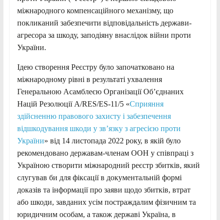
міжнародного компенсаційного механізму, що
покликаний забезпечити відповідальність держави-
агресора за шкоду, заподіяну внаслідок війни проти
України.
Ідею створення Реєстру було започатковано на
міжнародному рівні в результаті ухвалення
Генеральною Асамблеєю Організації Об’єднаних
Націй Резолюції A/RES/ES-11/5 «
Сприяння
здійсненню правового захисту і
забезпечення
відшкодування шкоди у зв’язку з агресією проти
України
» від 14 листопада 2022 року, в якій було
рекомендовано державам-членам ООН у співпраці з
Україною створити міжнародний реєстр збитків, який
слугував би для фіксації в документальній формі
доказів та інформації про заяви щодо збитків, втрат
або шкоди, завданих усім постраждалим фізичним та
юридичним особам, а також державі Україна, в