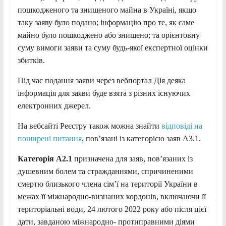
пошкодженого та знищеного майна в Україні, якщо
таку заяву було подано; інформацію про те, як саме
майно було пошкоджено або знищено; та орієнтовну
суму вимоги заяви та суму будь-якої експертної оцінки
збитків.
Під час подання заяви через вебпортал Дія деяка
інформація для заяви буде взята з різних існуючих
електронних джерел.
На вебсайті Реєстру також можна знайти
відповіді на
поширені питання
, пов’язані із категорією заяв А3.1.
Категорія А2.1
призначена для заяв, пов’язаних із
душевним болем та стражданнями, спричиненими
смертю близького члена сім’ї на території України в
межах її міжнародно-визнаних кордонів, включаючи її
територіальні води, 24 лютого 2022 року або після цієї
дати, завданою міжнародно- протиправними діями