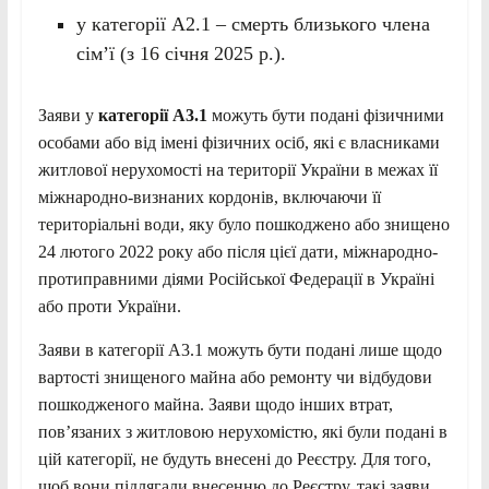
у категорії А2.1 – смерть близького члена
сім’ї (з 16 січня 2025 р.).
Заяви у
категорії A3.1
можуть бути подані фізичними
особами або від імені фізичних осіб, які є власниками
житлової нерухомості на території України в межах її
міжнародно-визнаних кордонів, включаючи її
територіальні води, яку було пошкоджено або знищено
24 лютого 2022 року або після цієї дати, міжнародно-
протиправними діями Російської Федерації в Україні
або проти України.
Заяви в категорії А3.1 можуть бути подані лише щодо
вартості знищеного майна або ремонту чи відбудови
пошкодженого майна. Заяви щодо інших втрат,
пов’язаних з житловою нерухомістю, які були подані в
цій категорії, не будуть внесені до Реєстру. Для того,
щоб вони підлягали внесенню до Реєстру, такі заяви