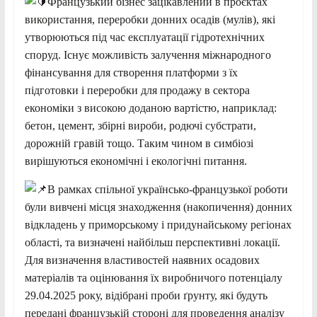
Французький бізнес зацікавлений в проєктах
використання, переробки донних осадів (мулів), які
утворюються під час експлуатації гідротехнічних
споруд. Існує можливість залучення міжнародного
фінансування для створення платформи з їх
підготовки і переробки для продажу в сектора
економіки з високою доданою вартістю, наприклад:
бетон, цемент, збірні вироби, родючі субстрати,
дорожній гравій тощо. Таким чином в симбіозі
вирішуються економічні і екологічні питання.
В рамках спільної українсько-французької роботи
були вивчені місця знаходження (накопичення) донних
відкладень у приморському і придунайському регіонах
області, та визначені найбільш перспективні локації.
Для визначення властивостей наявних осадових
матеріалів та оцінювання їх виробничого потенціалу
29.04.2025 року, відібрані проби ґрунту, які будуть
передані французькій стороні для проведення аналізу