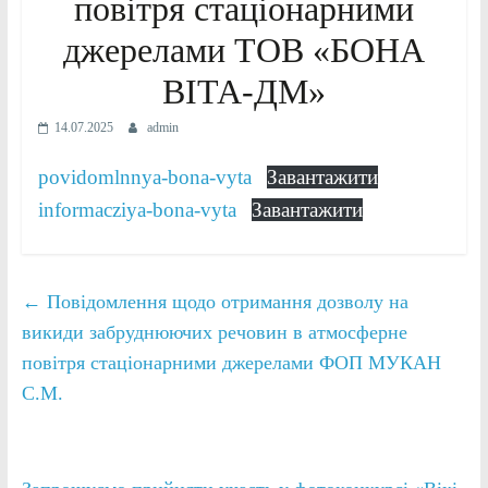
повітря стаціонарними
джерелами ТОВ «БОНА
ВІТА-ДМ»
14.07.2025
admin
povidomlnnya-bona-vyta
Завантажити
informacziya-bona-vyta
Завантажити
←
Повідомлення щодо отримання дозволу на
викиди забруднюючих речовин в атмосферне
повітря стаціонарними джерелами ФОП МУКАН
С.М.